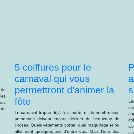
5 coiffures pour le
P
r
carnaval qui vous
a
permettront d’animer la
s
 de
 les
fête
Le
ous
co
 de
Le carnaval frappe déjà à la porte, et de nombreuses
au
personnes doivent encore décider de beaucoup de
do
choses. Quels vêtements porter, quel maquillage et où
Co
aller sont quelques-uns d’entre eux. Mais l’une des
ci